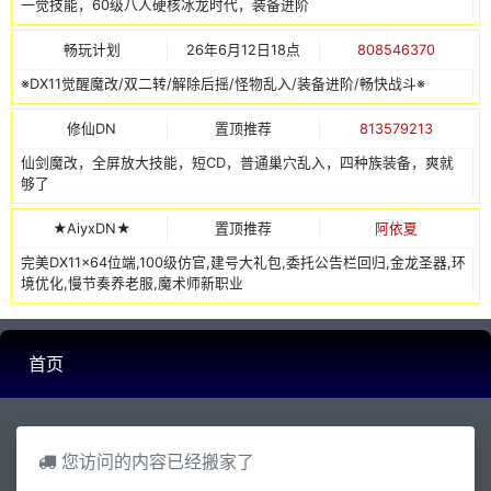
一觉技能，60级八人硬核冰龙时代，装备进阶
畅玩计划
26年6月12日18点
808546370
※DX11觉醒魔改/双二转/解除后摇/怪物乱入/装备进阶/畅快战斗※
修仙DN
置顶推荐
813579213
仙剑魔改，全屏放大技能，短CD，普通巢穴乱入，四种族装备，爽就
够了
★AiyxDN★
置顶推荐
阿依夏
完美DX11x64位端,100级仿官,建号大礼包,委托公告栏回归,金龙圣器,环
境优化,慢节奏养老服,魔术师新职业
首页
您访问的内容已经搬家了