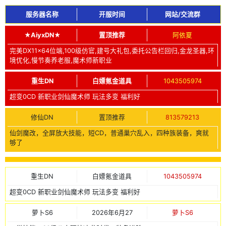
服务器名称
开服时间
网站/交流群
★AiyxDN★
置顶推荐
阿依夏
完美DX11x64位端,100级仿官,建号大礼包,委托公告栏回归,金龙圣器,环
境优化,慢节奏养老服,魔术师新职业
重生DN
白嫖氪金道具
1043505974
超变0CD 新职业剑仙魔术师 玩法多变 福利好
修仙DN
置顶推荐
813579213
仙剑魔改，全屏放大技能，短CD，普通巢穴乱入，四种族装备，爽就
够了
重生DN
白嫖氪金道具
1043505974
超变0CD 新职业剑仙魔术师 玩法多变 福利好
萝卜S6
2026年6月27
萝卜S6